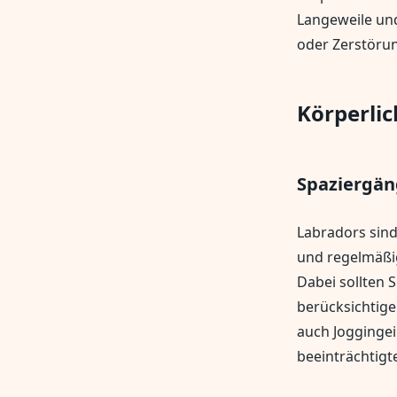
Langeweile un
oder Zerstöru
Körperli
Spaziergän
Labradors sind
und regelmäßig
Dabei sollten 
berücksichtig
auch Joggingei
beeinträchtig