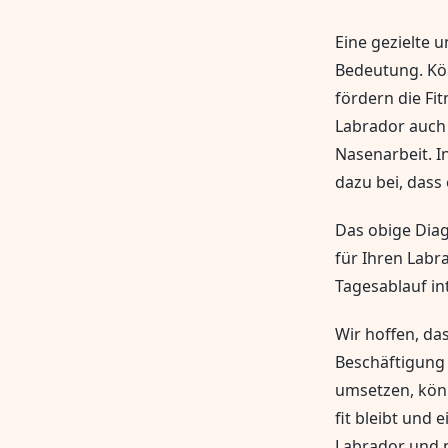
Eine gezielte 
Bedeutung. Kör
fördern die Fi
Labrador auch 
Nasenarbeit. I
dazu bei, dass 
Das obige Diag
für Ihren Labra
Tagesablauf in
Wir hoffen, da
Beschäftigung 
umsetzen, könn
fit bleibt und
Labrador und m