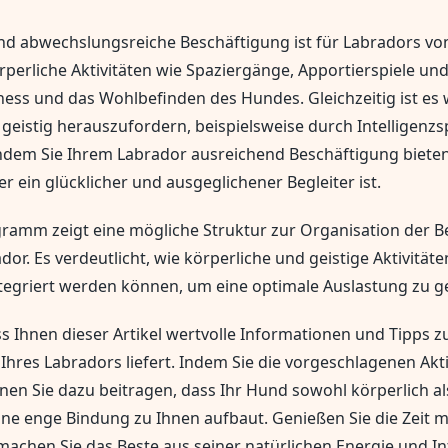
und abwechslungsreiche Beschäftigung ist für Labradors vo
perliche Aktivitäten wie Spaziergänge, Apportierspiele 
tness und das Wohlbefinden des Hundes. Gleichzeitig ist es 
geistig herauszufordern, beispielsweise durch Intelligenzs
ndem Sie Ihrem Labrador ausreichend Beschäftigung bieten
er ein glücklicher und ausgeglichener Begleiter ist.
ramm zeigt eine mögliche Struktur zur Organisation der B
dor. Es verdeutlicht, wie körperliche und geistige Aktivitäte
tegriert werden können, um eine optimale Auslastung zu g
ss Ihnen dieser Artikel wertvolle Informationen und Tipps z
Ihres Labradors liefert. Indem Sie die vorgeschlagenen Akti
en Sie dazu beitragen, dass Ihr Hund sowohl körperlich al
 eine enge Bindung zu Ihnen aufbaut. Genießen Sie die Zeit m
achen Sie das Beste aus seiner natürlichen Energie und Int