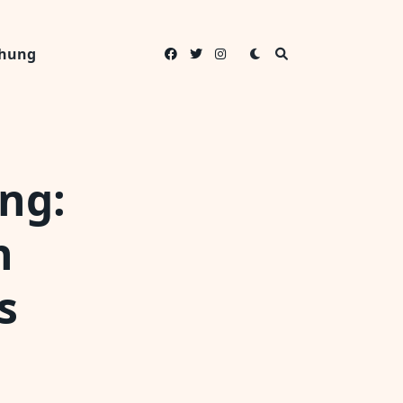
ehung
ng:
n
s