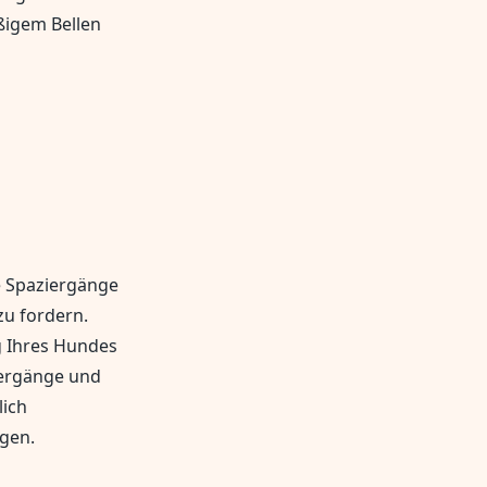
ßigem Bellen
e Spaziergänge
zu fordern.
g Ihres Hundes
iergänge und
lich
gen.