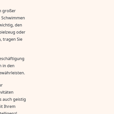
n großer
und Schwimmen
wichtig, den
pielzeug oder
, tragen Sie
eschäftigung
n in den
ewährleisten.
ur
vitäten
s auch geistig
it Ihrem
elligenz!