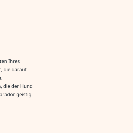
iten Ihres
, die darauf
.
n, die der Hund
brador geistig