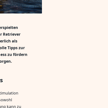
erspielten
r Retriever
erlich als
lle Tipps zur
ess zu fördern
orgen.
s
timulation
 sowohl
gung kann zu