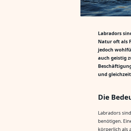
Labradors sin
Natur oft als
jedoch wohlfüh
auch geistig z
Beschäftigung
und gleichzei
Die Bede
Labradors sind
benötigen. Ein
körperlich als