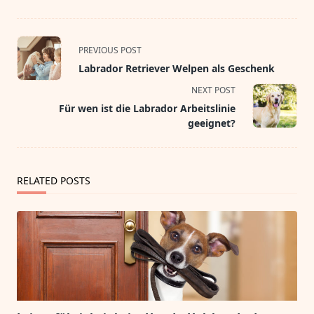
<span
PREVIOUS POST
class="nav-
Labrador Retriever Welpen als Geschenk
subtitle
NEXT POST
screen-
Für wen ist die Labrador Arbeitslinie
reader-
geeignet?
text">Page</span>
RELATED POSTS